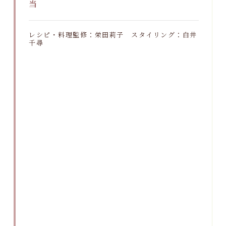
当
レシピ・料理監修：栄田莉子 スタイリング：白井
千尋