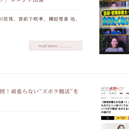
川悠珠、宮前千咲季、横田雪香 他、
read more
授！頑張らない”ズボラ腸活”を