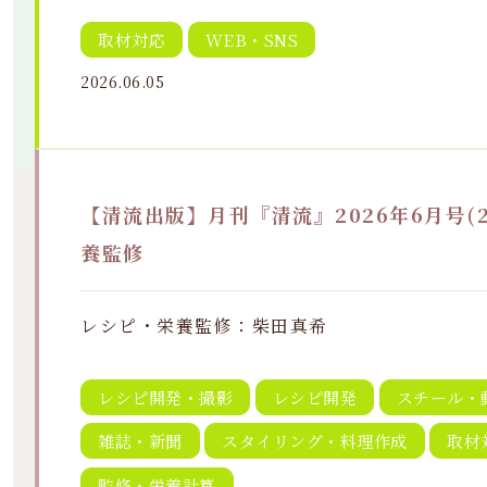
取材対応
WEB・SNS
2026.06.05
【清流出版】月刊『清流』2026年6月号(2
養監修
レシピ・栄養監修：柴田真希
レシピ開発・撮影
レシピ開発
スチール・
雑誌・新聞
スタイリング・料理作成
取材
監修・栄養計算