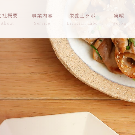
会社概要
事業内容
栄養士ラボ
実績
About
Service
Dietician Labo
Works