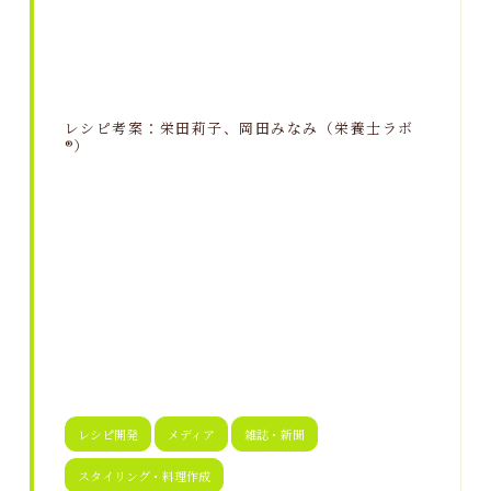
レシピ考案：栄田莉子、岡田みなみ（栄養士ラボ
®）
レシピ開発
メディア
雑誌・新聞
スタイリング・料理作成