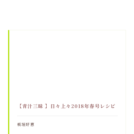
【青汁三昧 】日々上々2018年春号レシピ
板垣好恵