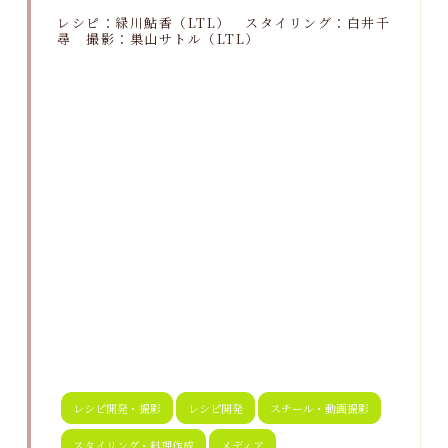
レシピ：緑川鮎香（LTL） スタイリング：白井千
尋 撮影：巣山サトル（LTL）
レシピ開発・撮影
レシピ開発
スチール・動画撮影
スタイリング・料理作成
メディア