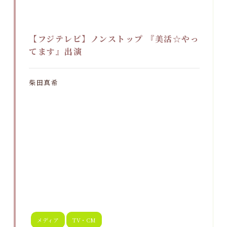
【フジテレビ】ノンストップ 『美活☆やっ
てます』出演
柴田真希
メディア
TV・CM