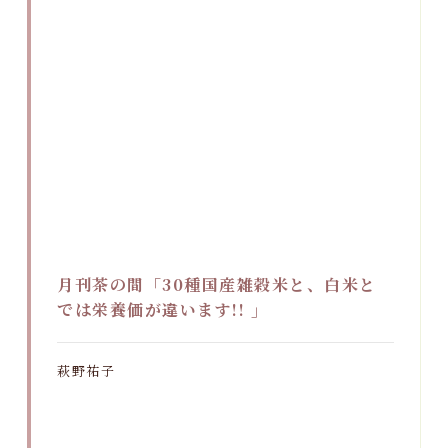
月刊茶の間「30種国産雑穀米と、白米と
では栄養価が違います!! 」
萩野祐子