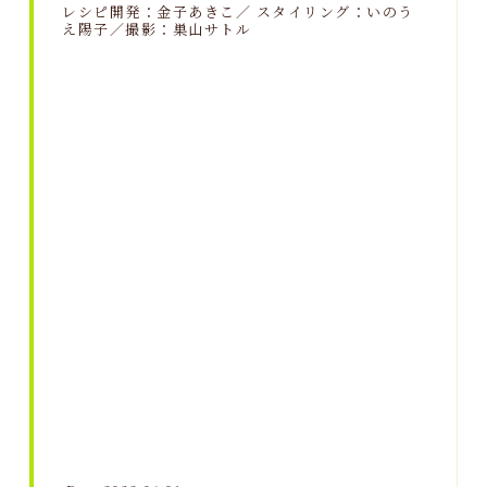
レシピ開発：金子あきこ／ スタイリング：いのう
え陽子／撮影：巣山サトル