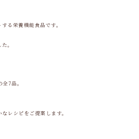
トする栄養機能食品です。
した。
の全7品。
かなレシピをご提案します。