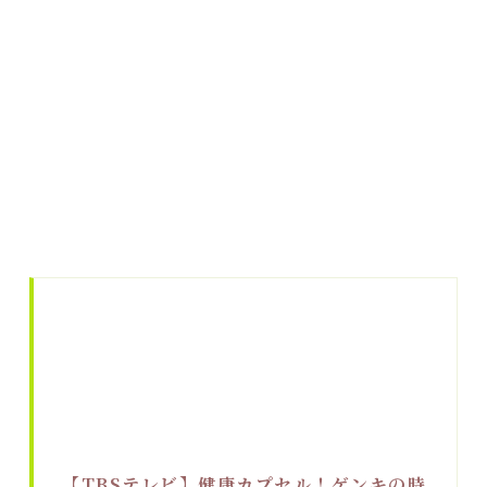
【TBSテレビ】健康カプセル！ゲンキの時