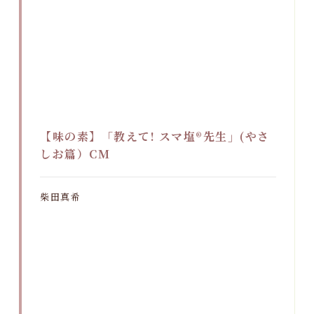
【味の素】「教えて! スマ塩®先生」(やさ
しお篇）CM
柴田真希