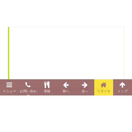
【世田谷自然食品】「彩り御膳」栄養士
編 CM出演
柴田真希