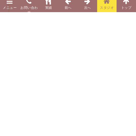
中国語版『ココナッツオイル使いこなし事
典』出版
柴田真希