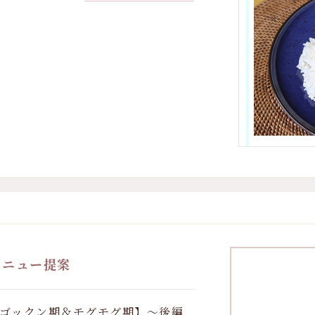
メニュー提案
【ゴックン期＆モグモグ期】～後編