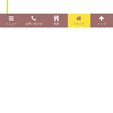
レシピ：淵江公美子、藤原朋未 スタイリング：白
井千尋 撮影：大原美穂
レシピ開発
スチール・動画撮影