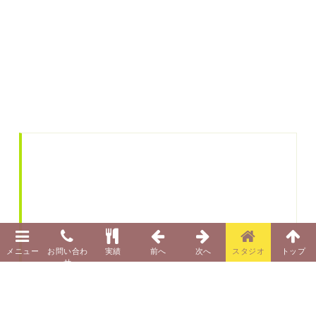
『やせる！若返る！不調もすっきり！「乳
酸発酵キャベツ健康生活』（日本文芸社）