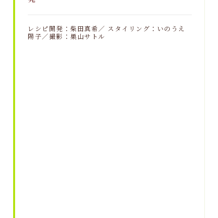
レシピ開発：柴田真希／ スタイリング：いのうえ
陽子／撮影：巣山サトル