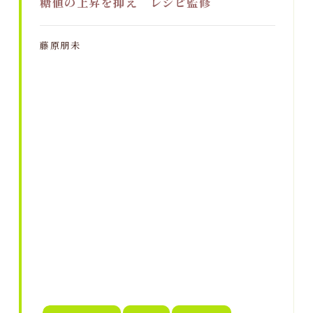
糖値の上昇を抑え レシピ監修
藤原朋未