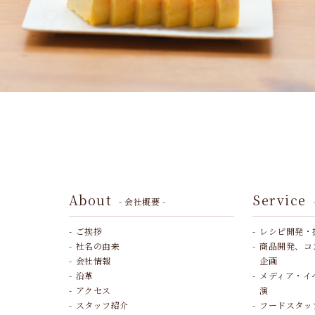
About
Service
- 会社概要 -
ご挨拶
レシピ開発・
社名の由来
商品開発、コ
会社情報
企画
沿革
メディア・イ
アクセス
演
スタッフ紹介
フードスタッ