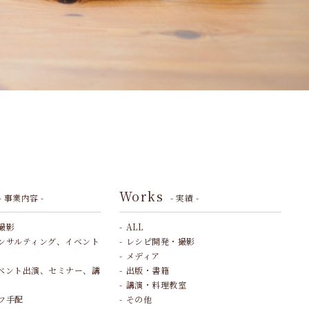
Works
- 事業内容 -
- 実績 -
撮影
ALL
ンサルティング、イベント
レシピ開発・撮影
メディア
ベント出演、セミナー、講
出版・書籍
講演・料理教室
フ手配
その他