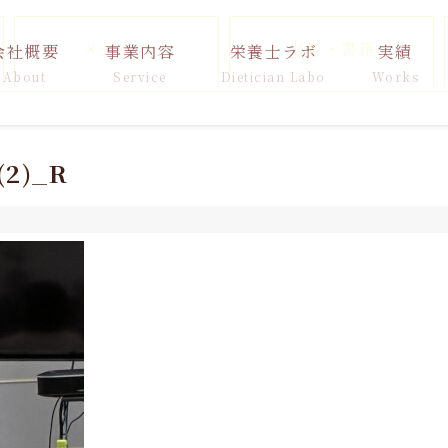
メディア
出版・書籍
会社概要
事業内容
栄養士ラボ
実績
About
Service
Dietician Labo
Works
2)_R