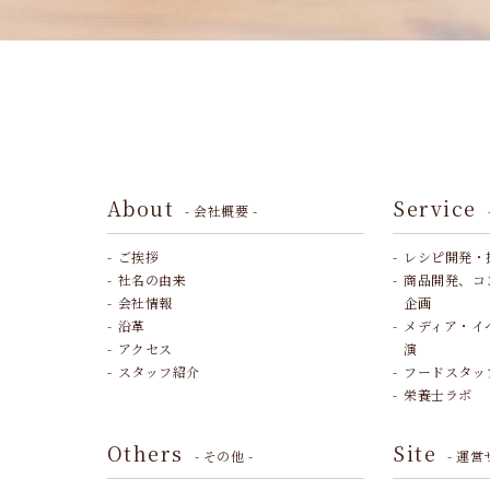
About
Service
- 会社概要 -
ご挨拶
レシピ開発・
社名の由来
商品開発、コ
会社情報
企画
沿革
メディア・イ
アクセス
演
スタッフ紹介
フードスタッ
栄養士ラボ
Others
Site
- その他 -
- 運営