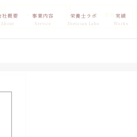
メディア
出版・書籍
会社概要
事業内容
栄養士ラボ
実績
About
Service
Dietician Labo
Works