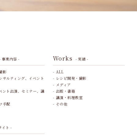
Works
- 事業内容 -
- 実績 -
撮影
ALL
ンサルティング、イベント
レシピ開発・撮影
メディア
ベント出演、セミナー、講
出版・書籍
講演・料理教室
フ手配
その他
サイト -