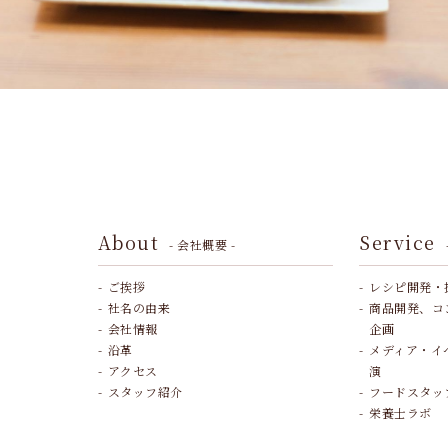
About
Service
- 会社概要 -
ご挨拶
レシピ開発・
社名の由来
商品開発、コ
会社情報
企画
沿革
メディア・イ
アクセス
演
スタッフ紹介
フードスタッ
栄養士ラボ