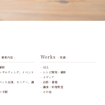
Works
- 事業内容 -
- 実績 -
撮影
ALL
ンサルティング、イベント
レシピ開発・撮影
メディア
ベント出演、セミナー、講
出版・書籍
講演・料理教室
フ手配
その他