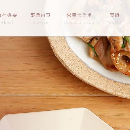
会社概要
事業内容
栄養士ラボ
実績
About
Service
Dietician Labo
Works