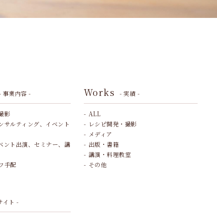
Works
- 事業内容 -
- 実績 -
撮影
ALL
ンサルティング、イベント
レシピ開発・撮影
メディア
ベント出演、セミナー、講
出版・書籍
講演・料理教室
フ手配
その他
サイト -