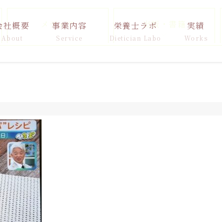
メディア
出版・書籍
会社概要
事業内容
栄養士ラボ
実績
About
Service
Dietician Labo
Works