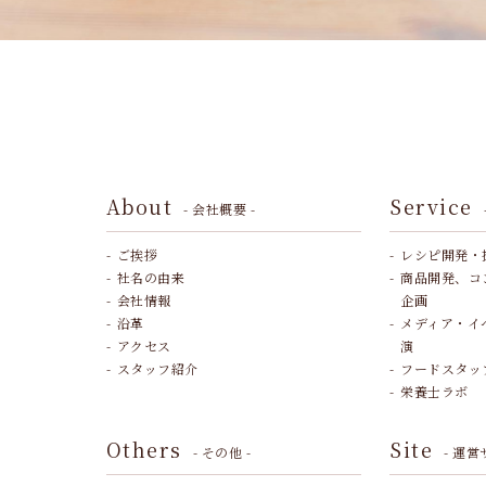
About
Service
- 会社概要 -
ご挨拶
レシピ開発・
社名の由来
商品開発、コ
会社情報
企画
沿革
メディア・イ
アクセス
演
スタッフ紹介
フードスタッ
栄養士ラボ
Others
Site
- その他 -
- 運営