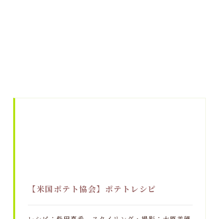
【米国ポテト協会】ポテトレシピ
レシピ：柴田真希、スタイリング・撮影：大原美穂