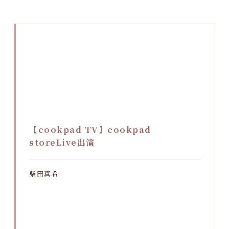
【cookpad TV】cookpad
storeLive出演
柴田真希