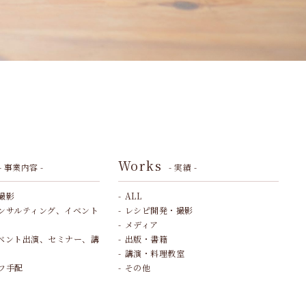
Works
- 事業内容 -
- 実績 -
撮影
ALL
ンサルティング、イベント
レシピ開発・撮影
メディア
ベント出演、セミナー、講
出版・書籍
講演・料理教室
フ手配
その他