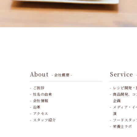
About
Service
- 会社概要 -
ご挨拶
レシピ開発・
社名の由来
商品開発、コ
会社情報
企画
沿革
メディア・イ
アクセス
演
スタッフ紹介
フードスタッ
栄養士ラボ