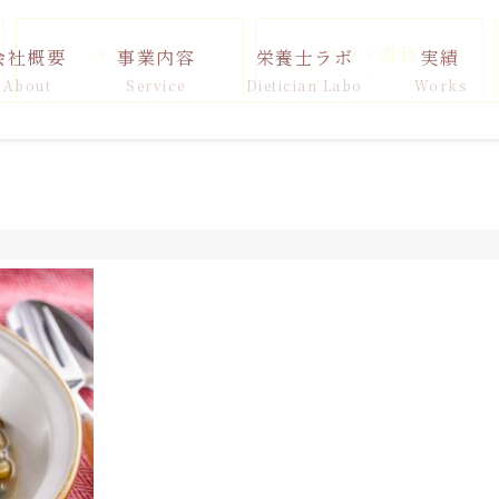
メディア
出版・書籍
会社概要
事業内容
栄養士ラボ
実績
About
Service
Dietician Labo
Works