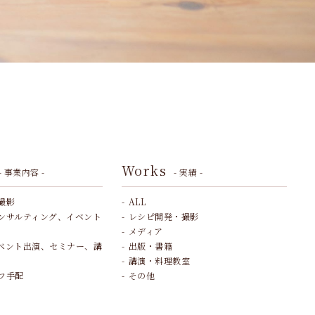
Works
- 事業内容 -
- 実績 -
撮影
ALL
ンサルティング、イベント
レシピ開発・撮影
メディア
ベント出演、セミナー、講
出版・書籍
講演・料理教室
フ手配
その他