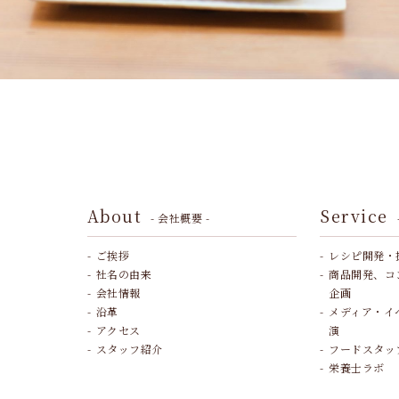
About
Service
- 会社概要 -
ご挨拶
レシピ開発・
社名の由来
商品開発、コ
会社情報
企画
沿革
メディア・イ
アクセス
演
スタッフ紹介
フードスタッ
栄養士ラボ