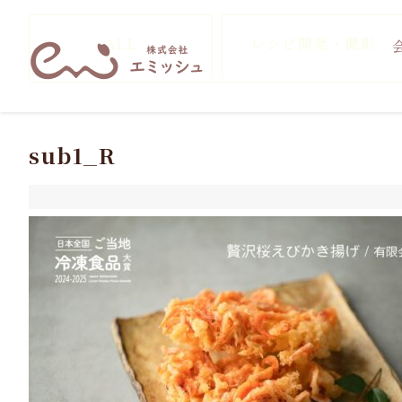
ALL
レシピ開発・撮影
sub1_R