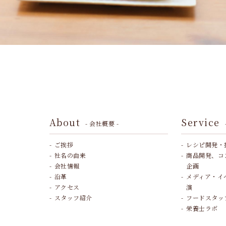
About
Service
- 会社概要 -
ご挨拶
レシピ開発・
社名の由来
商品開発、コ
会社情報
企画
沿革
メディア・イ
アクセス
演
スタッフ紹介
フードスタッ
栄養士ラボ