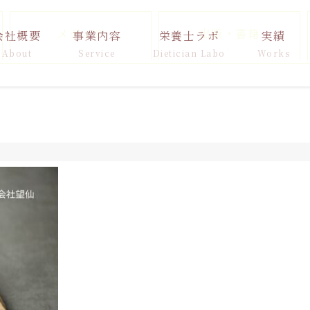
メディア
出版・書籍
会社概要
事業内容
栄養士ラボ
実績
About
Service
Dietician Labo
Works