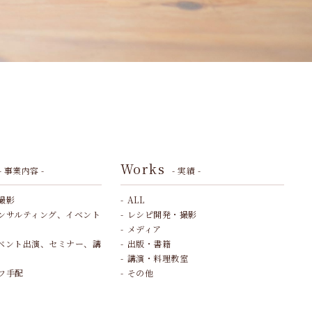
Works
- 事業内容 -
- 実績 -
撮影
ALL
ンサルティング、イベント
レシピ開発・撮影
メディア
ベント出演、セミナー、講
出版・書籍
講演・料理教室
フ手配
その他