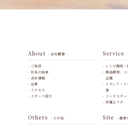
About
Service
- 会社概要 -
ご挨拶
レシピ開発・
社名の由来
商品開発、コ
会社情報
企画
沿革
メディア・イ
アクセス
演
スタッフ紹介
フードスタッ
栄養士ラボ
Others
Site
- その他 -
- 運営