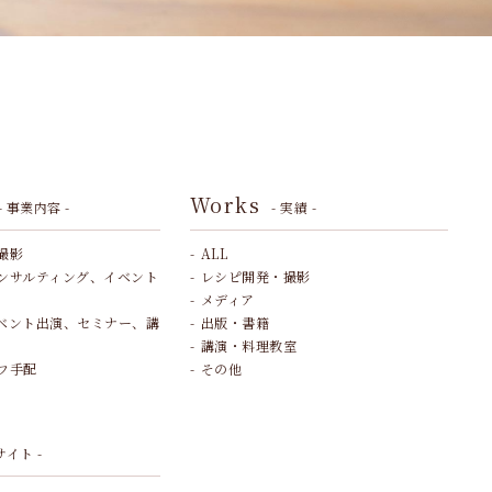
Works
- 事業内容 -
- 実績 -
撮影
ALL
ンサルティング、イベント
レシピ開発・撮影
メディア
ベント出演、セミナー、講
出版・書籍
講演・料理教室
フ手配
その他
サイト -