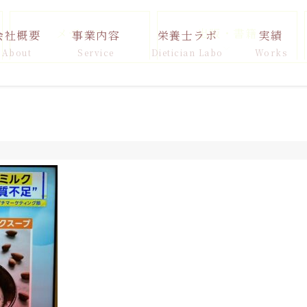
メディア
出版・書籍
会社概要
事業内容
栄養士ラボ
実績
About
Service
Dietician Labo
Works