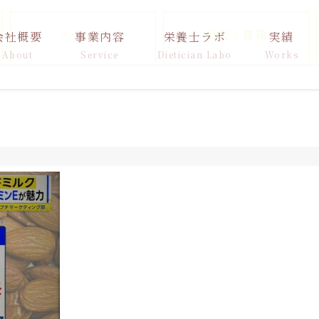
メディア
出版・書籍
会社概要
事業内容
栄養士ラボ
実績
About
Service
Dietician Labo
Works