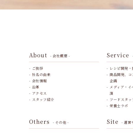
About
Service
- 会社概要 -
ご挨拶
レシピ開発・
社名の由来
商品開発、コ
会社情報
企画
沿革
メディア・イ
アクセス
演
スタッフ紹介
フードスタッ
栄養士ラボ
Others
Site
- その他 -
- 運営