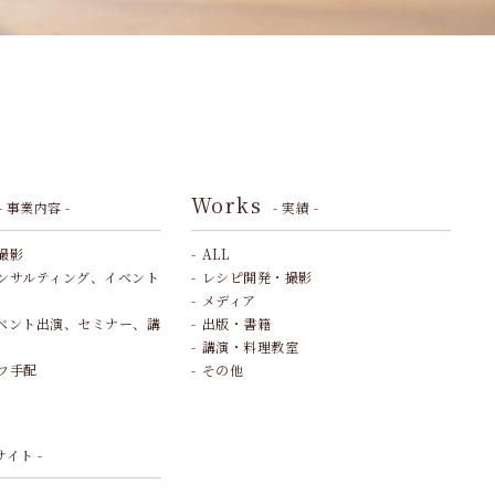
Works
- 事業内容 -
- 実績 -
撮影
ALL
ンサルティング、イベント
レシピ開発・撮影
メディア
ベント出演、セミナー、講
出版・書籍
講演・料理教室
フ手配
その他
サイト -