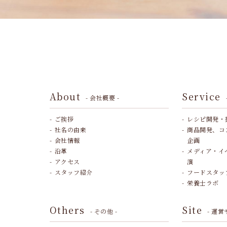
About
Service
- 会社概要 -
ご挨拶
レシピ開発・
社名の由来
商品開発、コ
会社情報
企画
沿革
メディア・イ
アクセス
演
スタッフ紹介
フードスタッ
栄養士ラボ
Others
Site
- その他 -
- 運営