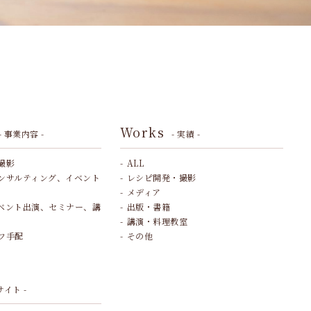
Works
- 事業内容 -
- 実績 -
撮影
ALL
ンサルティング、イベント
レシピ開発・撮影
メディア
ベント出演、セミナー、講
出版・書籍
講演・料理教室
フ手配
その他
サイト -