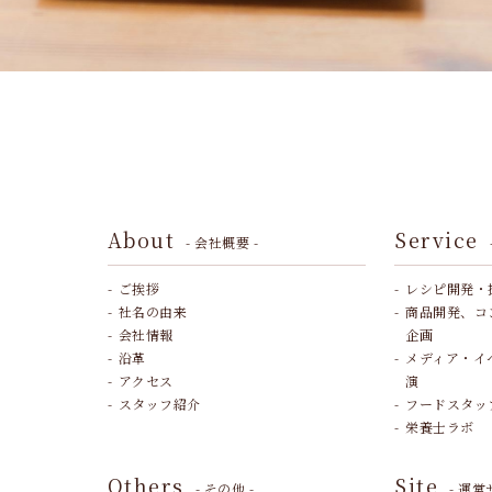
About
Service
- 会社概要 -
ご挨拶
レシピ開発・
社名の由来
商品開発、コ
会社情報
企画
沿革
メディア・イ
アクセス
演
スタッフ紹介
フードスタッ
栄養士ラボ
Others
Site
- その他 -
- 運営