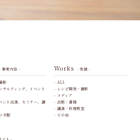
Works
- 事業内容 -
- 実績 -
撮影
ALL
ンサルティング、イベント
レシピ開発・撮影
メディア
ベント出演、セミナー、講
出版・書籍
講演・料理教室
フ手配
その他
サイト -