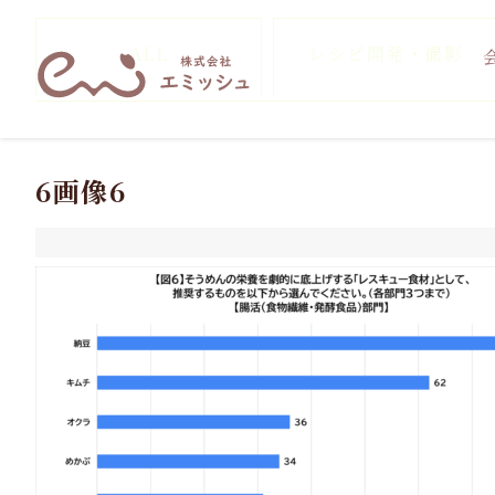
ALL
レシピ開発・撮影
6画像6