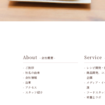
About
Service
- 会社概要 -
ご挨拶
レシピ開発・
社名の由来
商品開発、コ
会社情報
企画
沿革
メディア・イ
アクセス
演
スタッフ紹介
フードスタッ
栄養士ラボ