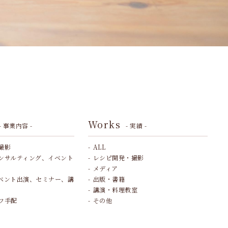
Works
- 事業内容 -
- 実績 -
撮影
ALL
ンサルティング、イベント
レシピ開発・撮影
メディア
ベント出演、セミナー、講
出版・書籍
講演・料理教室
フ手配
その他