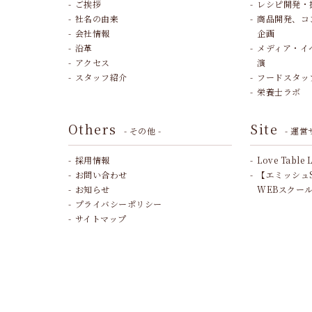
ご挨拶
レシピ開発・
社名の由来
商品開発、コ
会社情報
企画
沿革
メディア・イ
アクセス
演
スタッフ紹介
フードスタッ
栄養士ラボ
Others
Site
- その他 -
- 運営
採用情報
Love Table 
お問い合わせ
【エミッシュ
お知らせ
WEBスクー
プライバシーポリシー
サイトマップ