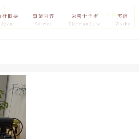
メディア
出版・書籍
会社概要
事業内容
栄養士ラボ
実績
About
Service
Dietician Labo
Works