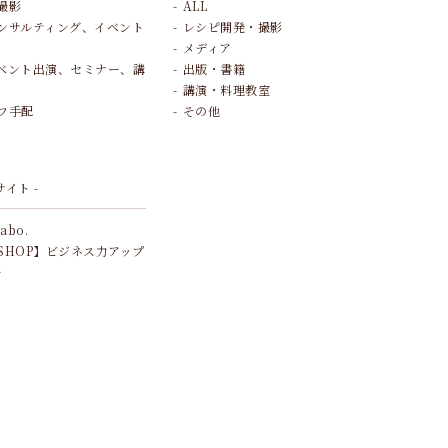
撮影
ALL
ンサルティング、イベント
レシピ開発・撮影
メディア
ベント出演、セミナー、講
出版・書籍
講演・料理教室
フ手配
その他
サイト -
Labo.
SHOP】ビジネス力アップ
ル