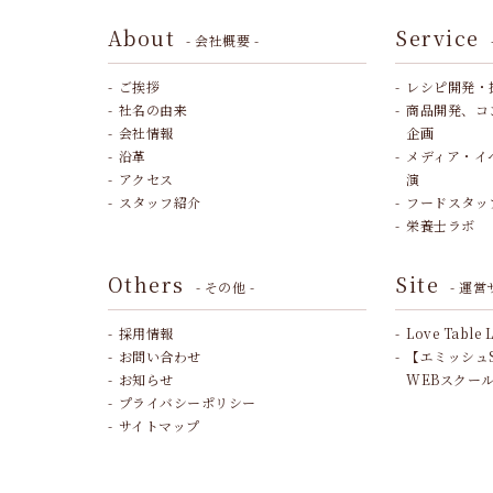
About
Service
- 会社概要 -
ご挨拶
レシピ開発・
社名の由来
商品開発、コ
会社情報
企画
沿革
メディア・イ
アクセス
演
スタッフ紹介
フードスタッ
栄養士ラボ
Others
Site
- その他 -
- 運営
採用情報
Love Table 
お問い合わせ
【エミッシュ
お知らせ
WEBスクー
プライバシーポリシー
サイトマップ