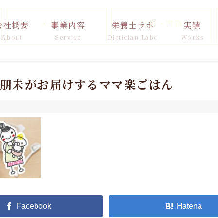
メディア
出版・書籍
会社概要
事業内容
栄養士ラボ
実績
About
Service
Dietician Labo
Works
原朋未がお届けするママ楽ごはん