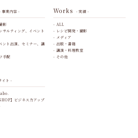
Works
- 事業内容 -
- 実績 -
撮影
ALL
ンサルティング、イベント
レシピ開発・撮影
メディア
ベント出演、セミナー、講
出版・書籍
講演・料理教室
フ手配
その他
サイト -
Labo.
SHOP】ビジネス力アップ
ル